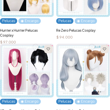
Pelucas
◉ Encargo
Pelucas
◉ Encargo
Hunter x Hunter Pelucas
Re Zero Pelucas Cosplay
Cosplay
$
94.000
$
97.000
Pelucas
◉ Encargo
Pelucas
◉ Encargo