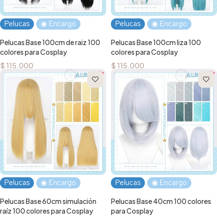
Pelucas
◉ Encargo
Pelucas
◉ Encargo
Pelucas Base 100cm de raiz 100
Pelucas Base 100cm liza 100
colores para Cosplay
colores para Cosplay
$
115.000
$
115.000
Pelucas
◉ Encargo
Pelucas
◉ Encargo
Pelucas Base 60cm simulación
Pelucas Base 40cm 100 colores
raíz 100 colores para Cosplay
para Cosplay