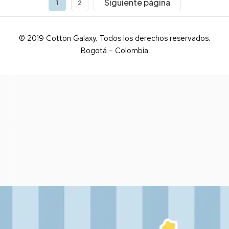
Siguiente página
1
2
© 2019 Cotton Galaxy. Todos los derechos reservados.
Bogotá – Colombia