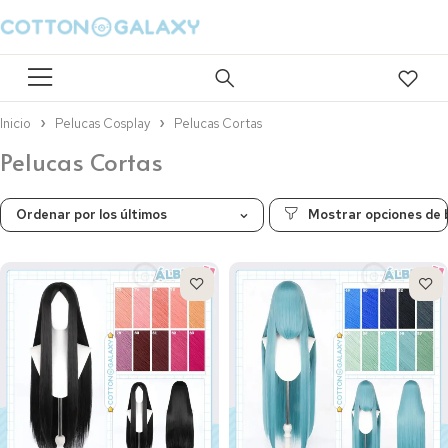
Inicio
Pelucas Cosplay
Pelucas Cortas
Pelucas Cortas
Ordenar por los últimos