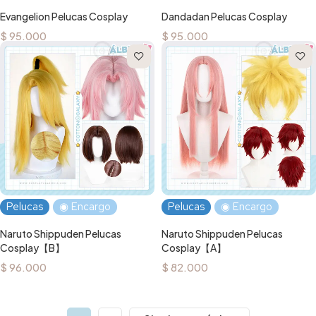
Evangelion Pelucas Cosplay
Dandadan Pelucas Cosplay
$
95.000
$
95.000
Pelucas
◉ Encargo
Pelucas
◉ Encargo
Naruto Shippuden Pelucas
Naruto Shippuden Pelucas
Cosplay【B】
Cosplay【A】
$
96.000
$
82.000