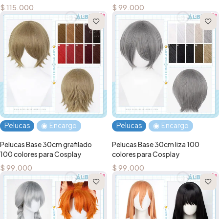
$
115.000
$
99.000
Pelucas
◉ Encargo
Pelucas
◉ Encargo
Pelucas Base 30cm grafilado
Pelucas Base 30cm liza 100
100 colores para Cosplay
colores para Cosplay
$
99.000
$
99.000