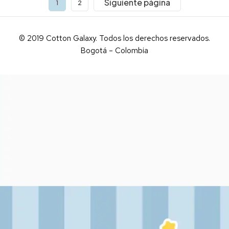
Siguiente página
1
2
© 2019 Cotton Galaxy. Todos los derechos reservados.
Bogotá – Colombia