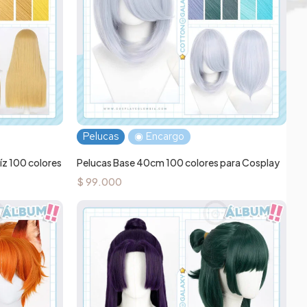
Pelucas
◉ Encargo
íz 100 colores
Pelucas Base 40cm 100 colores para Cosplay
$
99.000