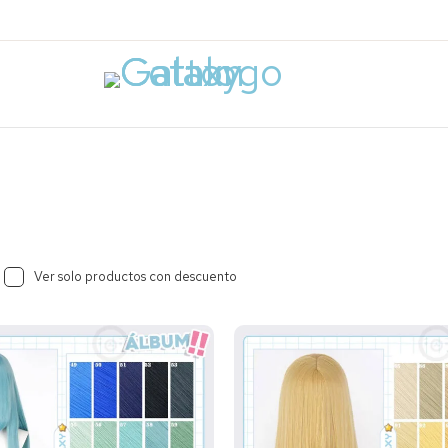
Ver solo productos con descuento