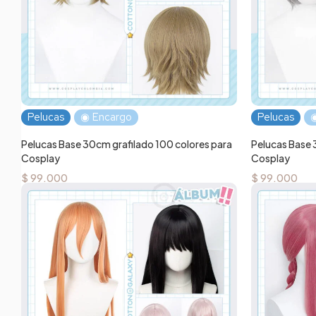
Pelucas
◉ Encargo
Pelucas
Pelucas Base 30cm grafilado 100 colores para
Pelucas Base 
Cosplay
Cosplay
$
99.000
$
99.000