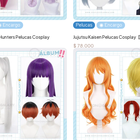
◉ Encargo
Pelucas
◉ Encargo
unters Pelucas Cosplay
Jujutsu Kaisen Pelucas Cospla
$
78.000