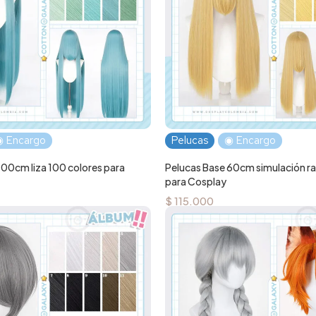
◉ Encargo
Pelucas
◉ Encargo
100cm liza 100 colores para
Pelucas Base 60cm simulación ra
para Cosplay
$
115.000