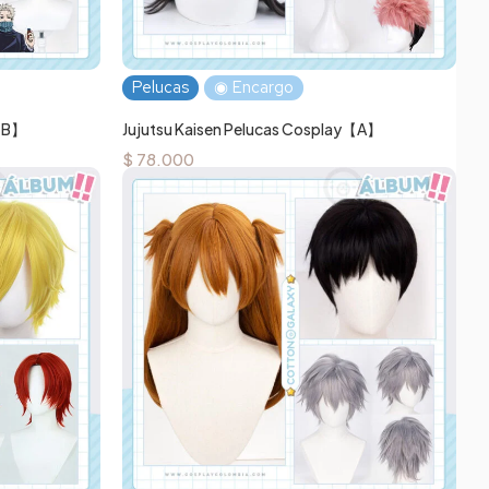
Pelucas
◉ Encargo
y【B】
Jujutsu Kaisen Pelucas Cosplay【A】
$
78.000